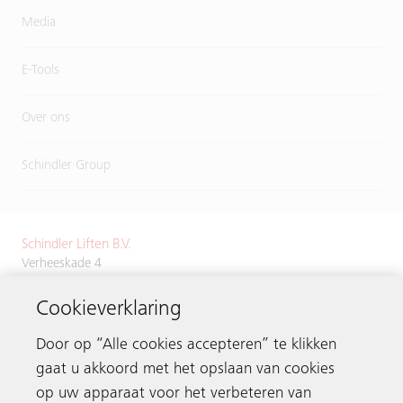
Media
E-Tools
Over ons
Schindler Group
Schindler Liften B.V.
Verheeskade 4
2521 BN Den Haag
Cookieverklaring
Tel.
+31 70 3843700
Door op “Alle cookies accepteren” te klikken
gaat u akkoord met het opslaan van cookies
op uw apparaat voor het verbeteren van