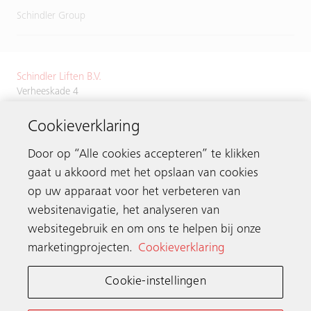
Schindler Group
Schindler Liften B.V.
Verheeskade 4
2521 BN Den Haag
Cookieverklaring
Tel.
+31 70 3843700
Door op “Alle cookies accepteren” te klikken
gaat u akkoord met het opslaan van cookies
op uw apparaat voor het verbeteren van
Neem contact op
websitenavigatie, het analyseren van
websitegebruik en om ons te helpen bij onze
marketingprojecten.
Cookieverklaring
Schindler wereldwijd
Cookie-instellingen