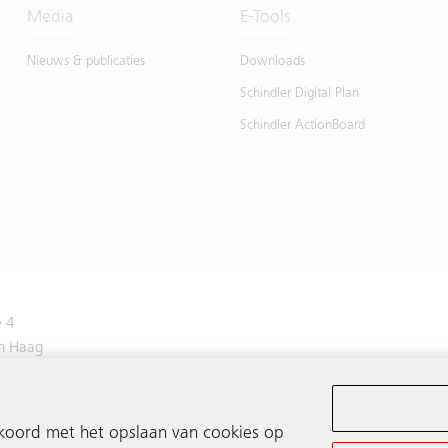
Media
E-Tools
Nieuws & publicaties
Downloads
Schindler Digital Plan
Schindler ActionBoard
 4
n Haag
3843700
kkoord met het opslaan van cookies op