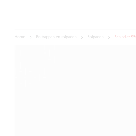
Home
Roltrappen en rolpaden
Rolpaden
Schindler 95