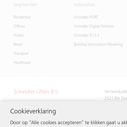
Segmenten
Innovaties
Residential
Schindler PORT
Offices
Schindler Digital Services
Hotels
Schindler R.I.S.E
Retail
Building Information Modeling
Transport
Healthcare
Schindler Liften B.V.
Verheeskade
2521 BN De
Cookieverklaring
Tel.
+31 70 
Door op “Alle cookies accepteren” te klikken gaat u a