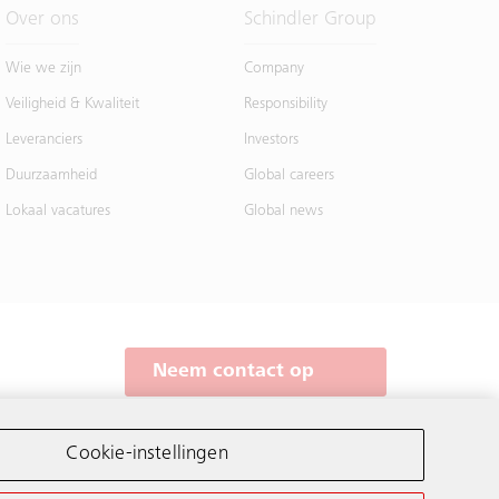
Over ons
Schindler Group
Wie we zijn
Company
Veiligheid & Kwaliteit
Responsibility
Leveranciers
Investors
Duurzaamheid
Global careers
Lokaal vacatures
Global news
Neem contact op
Schindler wereldwijd
Cookie-instellingen