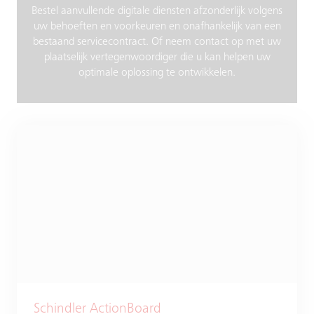
Bestel aanvullende digitale diensten afzonderlijk volgens
uw behoeften en voorkeuren en onafhankelijk van een
bestaand servicecontract. Of neem contact op met uw
plaatselijk vertegenwoordiger die u kan helpen uw
optimale oplossing te ontwikkelen.
Schindler ActionBoard