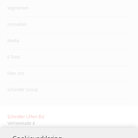
Segmenten
Innovaties
Media
E-Tools
Over ons
Schindler Group
Schindler Liften B.V.
Verheeskade 4
2521 BN Den Haag