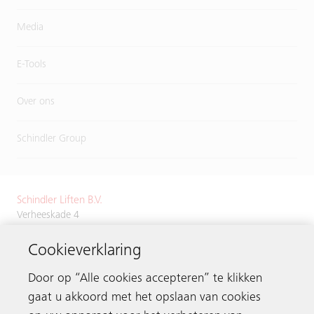
Media
E-Tools
Over ons
Schindler Group
Schindler Liften B.V.
Verheeskade 4
2521 BN Den Haag
Cookieverklaring
Tel.
+31 70 3843700
Door op “Alle cookies accepteren” te klikken
gaat u akkoord met het opslaan van cookies