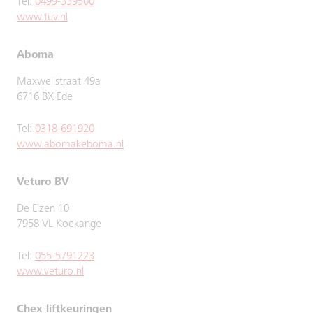
Tel:
0499-339500
www.tuv.nl
Aboma
Maxwellstraat 49a
6716 BX Ede
Tel:
0318-691920
www.abomakeboma.nl
Veturo BV
De Elzen 10
7958 VL Koekange
Tel:
055-5791223
www.veturo.nl
Chex liftkeuringen