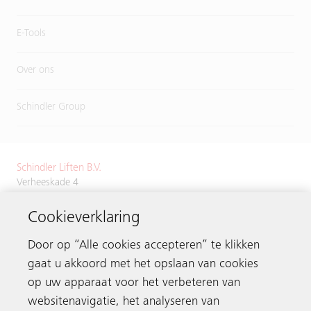
E-Tools
Over ons
Schindler Group
Schindler Liften B.V.
Verheeskade 4
2521 BN Den Haag
Cookieverklaring
Tel.
+31 70 3843700
Door op “Alle cookies accepteren” te klikken
gaat u akkoord met het opslaan van cookies
op uw apparaat voor het verbeteren van
Neem contact op
websitenavigatie, het analyseren van