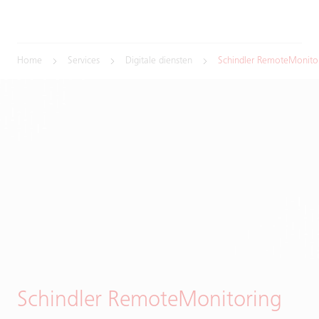
Home
Services
Digitale diensten
Schindler RemoteMonito
Schindler RemoteMonitoring