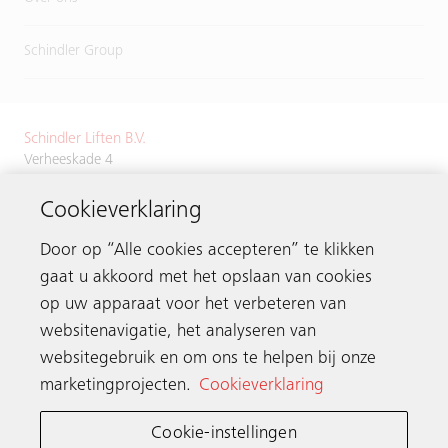
Schindler Group
Schindler Liften B.V.
Verheeskade 4
2521 BN Den Haag
Cookieverklaring
Tel.
+31 70 3843700
Door op “Alle cookies accepteren” te klikken
gaat u akkoord met het opslaan van cookies
op uw apparaat voor het verbeteren van
Neem contact op
websitenavigatie, het analyseren van
websitegebruik en om ons te helpen bij onze
marketingprojecten.
Cookieverklaring
Schindler wereldwijd
Cookie-instellingen