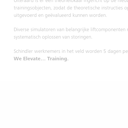
Uiteraard is er een theorielokaal ingericht op de nie
trainingsobjecten, zodat de theoretische instructies 
uitgevoerd en geëvalueerd kunnen worden.
Diverse simulatoren van belangrijke liftcomponenten 
systematisch oplossen van storingen.
Schindler werknemers in het veld worden 5 dagen per 
We Elevate… Training.