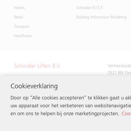
Hotels
Schindler R.I.S.E
Retail
Building Information Modeling
Transport
Healthcare
Schindler Liften B.V.
Verheeskade
2521 BN De
Cookieverklaring
Tel.
+31 70 
Door op “Alle cookies accepteren” te klikken gaat u a
uw apparaat voor het verbeteren van websitenavigatie
en om ons te helpen bij onze marketingprojecten.
Cook