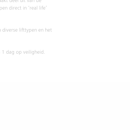
aakt deel uit van de
 direct in ‘real life’
diverse lifttypen en het
 1 dag op veiligheid.