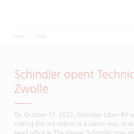
Home
Media
Schindler opent Technic
Zwolle
On October 17, 2022, Schindler Liften BV o
cutting the red ribbon in a classic way. In a
head office in The Hague, Schindler now also