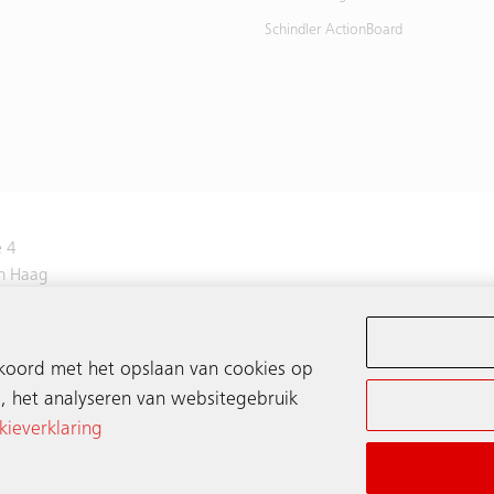
Schindler ActionBoard
 4
n Haag
3843700
kkoord met het opslaan van cookies op
, het analyseren van websitegebruik
ieverklaring
© Schindler 2026
Online algemene 