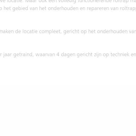
uwe locatie. Maar ook een volledig functionerende roltrap m
op het gebied van het onderhouden en repareren van roltrappen
maken de locatie compleet, gericht op het onderhouden van 
jaar getraind, waarvan 4 dagen gericht zijn op techniek en