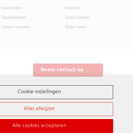
Leveranciers
Investors
Duurzaamheid
Global careers
Lokaal vacatures
Global news
Neem contact op
Schindler wereldwijd
Cookie-instellingen
Alles afwijzen
Alle cookies accepteren
voorwaarden
Privacyverklaring
Cookieverklaring & Instellingen