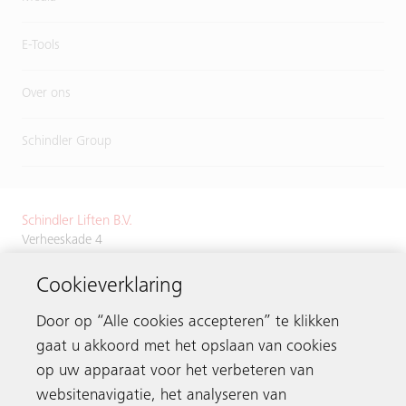
E-Tools
Over ons
Schindler Group
Schindler Liften B.V.
Verheeskade 4
2521 BN Den Haag
Cookieverklaring
Tel.
+31 70 3843700
Door op “Alle cookies accepteren” te klikken
gaat u akkoord met het opslaan van cookies
op uw apparaat voor het verbeteren van
Neem contact op
websitenavigatie, het analyseren van